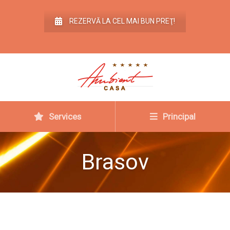
REZERVĂ LA CEL MAI BUN PREŢ!
Services
Principal
Brasov