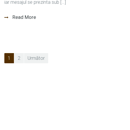
iar mesajul se prezinta sub […]
Read More
Paginație
1
2
Următor
articole