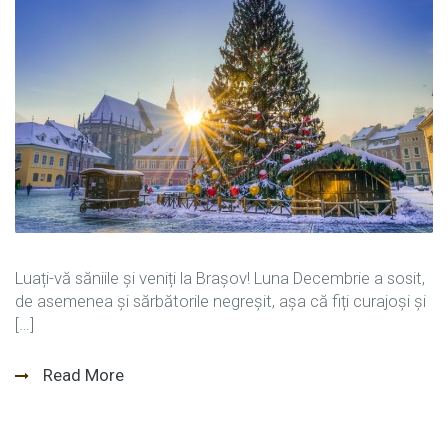
Luați-vă săniile și veniți la Brașov! Luna Decembrie a sosit,
de asemenea și sărbătorile negreșit, așa că fiți curajoși și
[…]
Read More