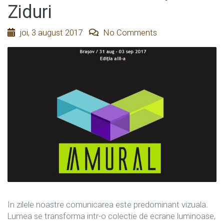
Ziduri
joi, 3 august 2017
No Comments
In zilele noastre comunicarea este predominant vizuala.
Lumea se transforma intr-o colectie de ecrane luminoase,